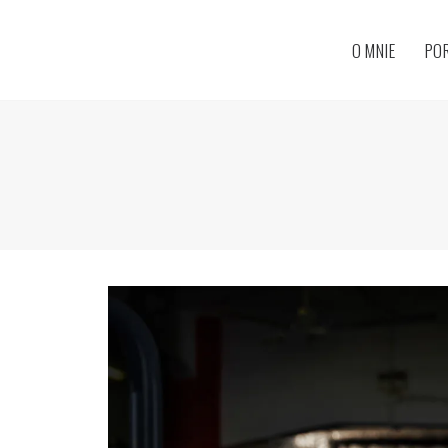
O MNIE
PO